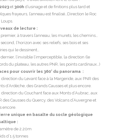
 2023
et
300h
d’usinage et de finitions plus tard et
lques frayeurs, l’anneau est finalisé…Direction le Roc
 Loups.
iveaux de lecture :
e premier, à travers l’anneau, les murets, les chemins…
e second, l’horizon avec ses reliefs, ses bois et ses
iries qui le dessinent…
e dernier, l’invisible l’imperceptible, la direction (le
ords du plateau, les autres PNR, les points cardinaux…)
aces pour couvrir les 360° du panorama :
n direction du Levant face à la Margeride, aux PNR des
ts d’Ardèche, des Grands Causses et plus encore.
n direction du Couchant face aux Monts d’Aubrac, aux
 des Causses du Quercy, des Volcans d’Auvergne et
s encore.
ierre unique en basalte du socle géologique
altique :
iamètre de 2.20m
oids d’1.5 tonnes