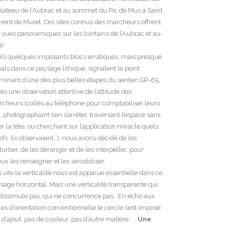
plateau de l’Aubrac et au sommet du Pic de Mus à Saint
rent de Muret. Ces sites connus des marcheurs offrent
 vues panoramiques sur les lointains de l’Aubrac et au-
à!
ls quelques imposants blocs erratiques, mais presque
als dans ce paysage lithique, signalent le point
minant d’une des plus belles étapes du sentier GR-65.
ès une observation attentive de l’attitude des
cheurs (collés au téléphone pour comptabiliser leurs
, photographiant s’en s’arrêter, traversant l’espace sans
er la tête, ou cherchant sur l’application miracle quels
iefs ils observaient…), nous avons décidé de les
turber, de les déranger et de les interpeller…pour
ux les renseigner et les sensibiliser.
s vite la verticalité nous est apparue essentielle dans ce
sage horizontal. Mais une verticalité transparente qui
dissimule pas, qui ne concurrence pas. En écho aux
les d’orientation conventionnelle le cercle s’est imposé.
 d’ajout, pas de couleur, pas d’autre matière. . .
Une