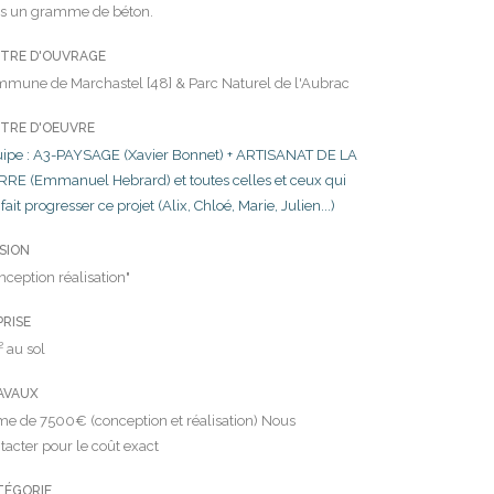
as un gramme de béton.
ITRE D'OUVRAGE
mune de Marchastel [48] & Parc Naturel de l'Aubrac
ITRE D'OEUVRE
ipe : A3-PAYSAGE (Xavier Bonnet) + ARTISANAT DE LA
RRE (Emmanuel Hebrard) et toutes celles et ceux qui
 fait progresser ce projet (Alix, Chloé, Marie, Julien...)
SION
nception réalisation"
PRISE
 au sol
AVAUX
me de 7500€ (conception et réalisation) Nous
tacter pour le coût exact
TÉGORIE