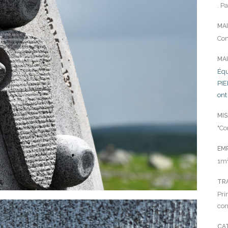
. P
MA
Com
MA
Équ
PIE
ont
MIS
"Co
EM
1m²
TR
Pri
con
CA