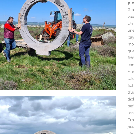
pie
Gra
voc
Un 
une
pay
mot
que
fid
com
Apr
l’a
fic
d’u
tâc
arr
l’e
Emm
per
! A