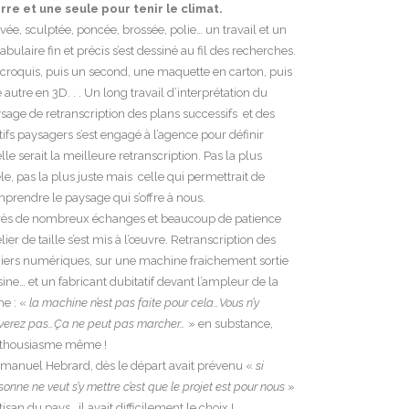
rre et une seule pour tenir le climat.
vée, sculptée, poncée, brossée, polie… un travail et un
abulaire fin et précis s’est dessiné au fil des recherches.
croquis, puis un second, une maquette en carton, puis
 autre en 3D. . . Un long travail d’interprétation du
sage de retranscription des plans successifs et des
ifs paysagers s’est engagé à l’agence pour définir
lle serait la meilleure retranscription. Pas la plus
èle, pas la plus juste mais celle qui permettrait de
prendre le paysage qui s’offre à nous.
ès de nombreux échanges et beaucoup de patience
telier de taille s’est mis à l’œuvre. Retranscription des
hiers numériques, sur une machine fraichement sortie
sine… et un fabricant dubitatif devant l’ampleur de la
he : «
la machine n’est pas faite pour cela…Vous n’y
iverez pas…Ça ne peut pas marcher…
» en substance,
nthousiasme même !
anuel Hebrard, dès le départ avait prévenu «
si
sonne ne veut s’y mettre c’est que le projet est pour nous
»
rtisan du pays, il avait difficilement le choix !