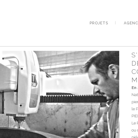
PROJETS
AGENC
S
D
C
M
En
Nat
pie
le 
PIE
Le 
ou 
pèl