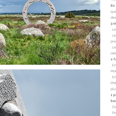
En
que
des
3 n
. L
. L
pra
. L
reb
2 f
. E
Mon
. E
PNR
plu
1 p
bas
. D
. P