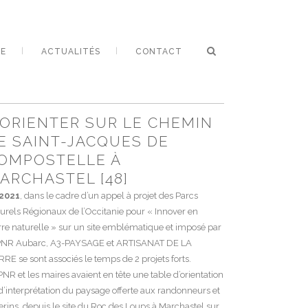
E
ACTUALITÉS
CONTACT
’ORIENTER SUR LE CHEMIN
E SAINT-JACQUES DE
OMPOSTELLE À
ARCHASTEL [48]
 2021
, dans le cadre d’un appel à projet des Parcs
urels Régionaux de l’Occitanie pour « Innover en
rre naturelle » sur un site emblématique et imposé par
PNR Aubarc, A3-PAYSAGE et ARTISANAT DE LA
RRE se sont associés le temps de 2 projets forts.
PNR et les maires avaient en tête une table d’orientation
d’interprétation du paysage offerte aux randonneurs et
erins depuis le site du Roc des Loups à Marchastel sur